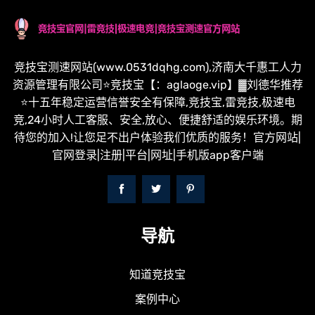
竞技宝测速网站(www.0531dqhg.com),济南大千惠工人力
资源管理有限公司⭐竞技宝【：aglaoge.vip】▓刘德华推荐
⭐十五年稳定运营信誉安全有保障,竞技宝,雷竞技,极速电
竞,24小时人工客服、安全,放心、便捷舒适的娱乐环境。期
待您的加入!让您足不出户体验我们优质的服务！官方网站|
官网登录|注册|平台|网址|手机版app客户端
导航
知道竞技宝
案例中心