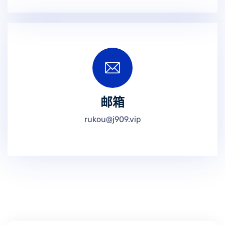
邮箱
rukou@j909.vip